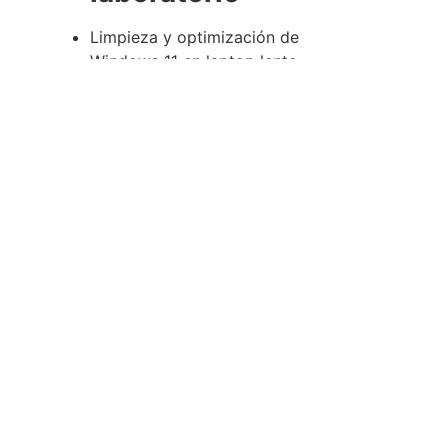
Limpieza y optimización de
Windows 11 en laptop lento.
Recuperación de GRUB en dual
boot Windows/Linux.
Configuración de UEFI en PC
Gaming.
Script en Bash para automatizar
actualizaciones Linux.
Script en PowerShell para
optimización de Windows.
Módulo 11:
Validación y
protocolos de
entrega
Checklist de validación tras