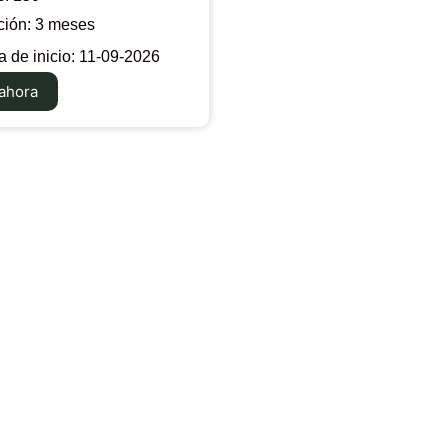
ción: 3 meses
 de inicio: 11-09-2026
ahora
VISITA LA PÁGINA DE APPLE
Navegación
Información
arar Mac
Valencia
arar iPad
+34 961 153 270
arar iPhone
info@revilogy.com
arar AirPods
Lunes a viernes
arar Apple Watch
8:00h. a 18:00h.