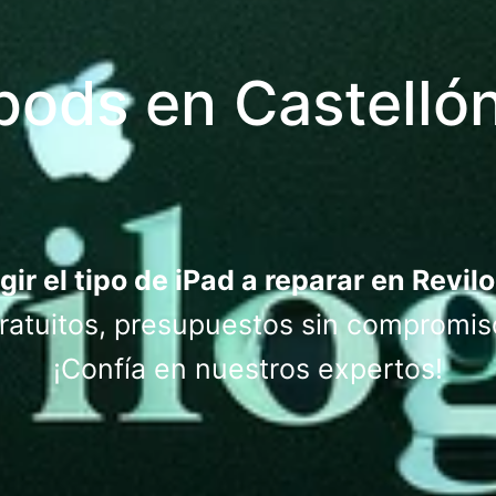
pods en Castellón
gir el tipo de iPad a reparar en Revil
atuitos, presupuestos sin compromis
¡Confía en nuestros expertos!