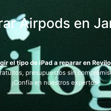
ar Airpods en Ja
gir el tipo de iPad a reparar en Revil
atuitos, presupuestos sin compromis
¡Confía en nuestros expertos!