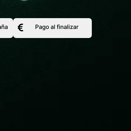
aña
Pago al finalizar