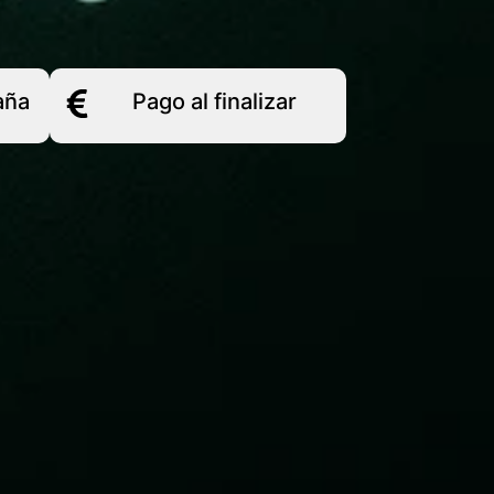
aña
Pago al finalizar