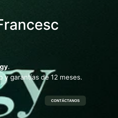
Francesc​
ogy
.
o y garantías de 12 meses.
CONTÁCTANOS