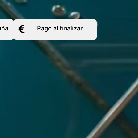
aña
Pago al finalizar