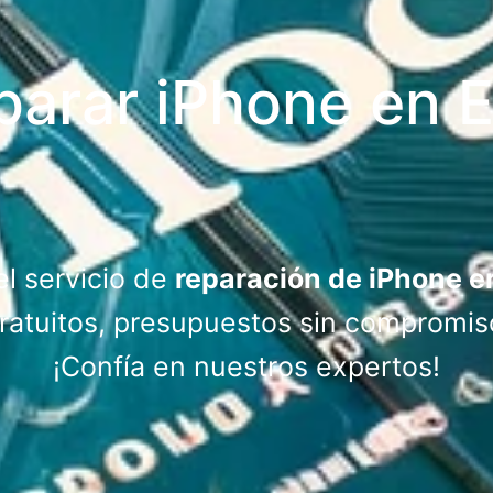
parar iPhone en E
l servicio de
reparación de iPhone e
atuitos, presupuestos sin compromis
¡Confía en nuestros expertos!