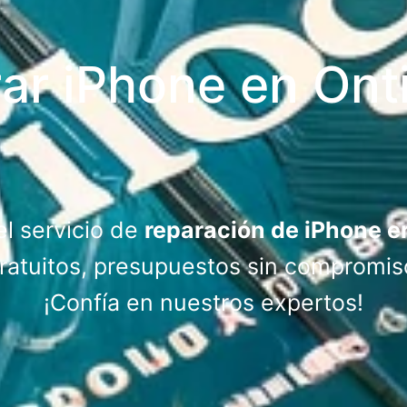
ar iPhone en Ont
l servicio de
reparación de iPhone e
atuitos, presupuestos sin compromis
¡Confía en nuestros expertos!