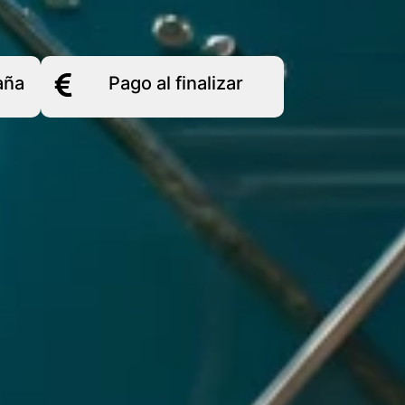
aña
Pago al finalizar