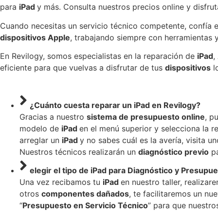
para
iPad
y más. Consulta nuestros precios online y disfrut
Cuando necesitas un servicio técnico competente, confía 
dispositivos Apple
, trabajando siempre con herramientas
En Revilogy, somos especialistas en la reparación de
iPad
,
eficiente para que vuelvas a disfrutar de tus
dispositivos
l
¿Cuánto cuesta reparar un iPad en Revilogy?
Gracias a nuestro
sistema de presupuesto online
, p
modelo de
iPad
en el menú superior y selecciona la r
arreglar un
iPad
y no sabes cuál es la avería, visita 
Nuestros técnicos realizarán un
diagnóstico previo
pa
elegir el tipo de iPad para
Diagnóstico y Presupue
Una vez recibamos tu
iPad
en nuestro taller, realiza
otros
componentes dañados
, te facilitaremos un n
“
Presupuesto en Servicio Técnico
” para que nuestr