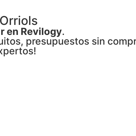
Orriols
ar en Revilogy
.
itos, presupuestos sin compr
xpertos!