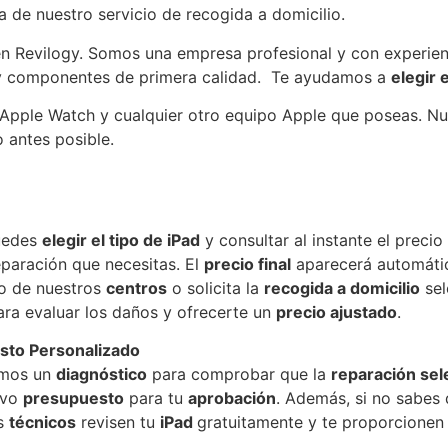
a de nuestro servicio de recogida a domicilio.
en Revilogy. Somos una empresa profesional y con experien
 y componentes de primera calidad. Te ayudamos a
elegir 
 Apple Watch y cualquier otro equipo Apple que poseas. Nu
o antes posible.
uedes
elegir el tipo de iPad
y consultar al instante el preci
eparación que necesitas. El
precio final
aparecerá automática
uno de nuestros
centros
o solicita la
recogida a domicilio
sel
ra evaluar los daños y ofrecerte un
precio ajustado
.
sto Personalizado
remos un
diagnóstico
para comprobar que la
reparación sel
uevo
presupuesto
para tu
aprobación
. Además, si no sabes 
os
técnicos
revisen tu
iPad
gratuitamente y te proporcionen