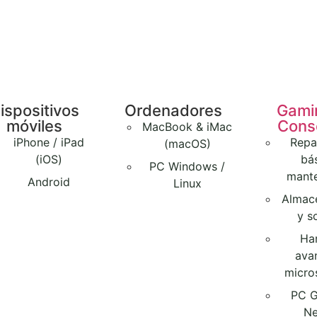
ispositivos
Ordenadores
Gami
móviles
Cons
MacBook & iMac
iPhone / iPad
Repa
(macOS)
(iOS)
bá
PC Windows /
mante
Android
Linux
Almac
y s
Ha
ava
micro
PC G
Ne