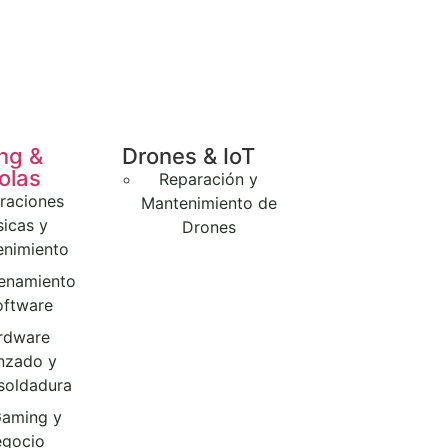
ng &
Drones & IoT
olas
Reparación y
raciones
Mantenimiento de
sicas y
Drones
nimiento
enamiento
oftware
rdware
nzado y
soldadura
aming y
gocio