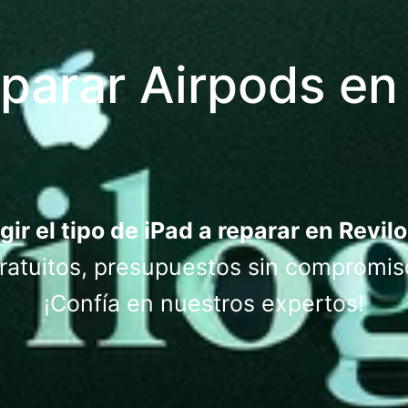
parar Airpods en 
gir el tipo de iPad a reparar en Revil
atuitos, presupuestos sin compromis
¡Confía en nuestros expertos!