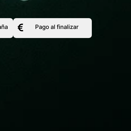
aña
Pago al finalizar