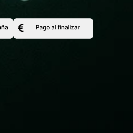
aña
Pago al finalizar