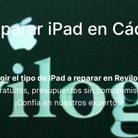
parar iPad en Cá
gir el tipo de iPad a reparar en Revil
atuitos, presupuestos sin compromis
¡Confía en nuestros expertos!