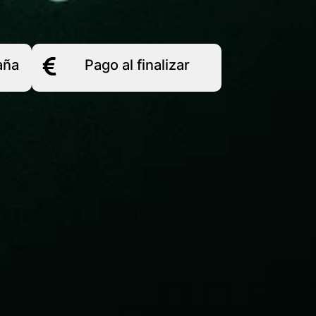
aña
Pago al finalizar