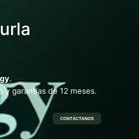
urla
ogy
.
o y garantías de 12 meses.
CONTÁCTANOS