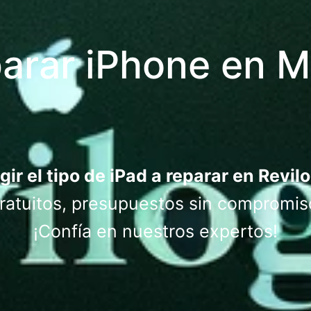
arar iPhone en M
gir el tipo de iPad a reparar en Revil
atuitos, presupuestos sin compromis
¡Confía en nuestros expertos!