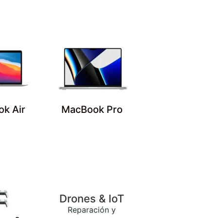
k Air
MacBook Pro
Drones & IoT
Reparación y