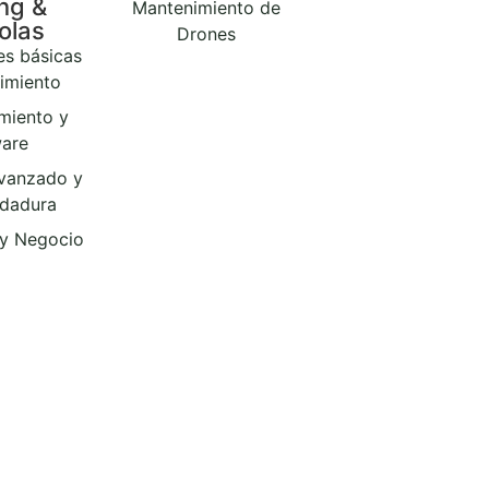
ng &
Mantenimiento de
olas
Drones
es básicas
imiento
miento y
ware
vanzado y
ldadura
y Negocio