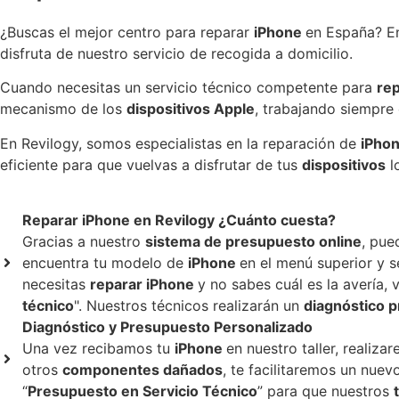
¿Buscas el mejor centro para reparar
iPhone
en España? En
disfruta de nuestro servicio de recogida a domicilio.
Cuando necesitas un servicio técnico competente para
re
mecanismo de los
dispositivos Apple
, trabajando siempre
En Revilogy, somos especialistas en la reparación de
iPho
eficiente para que vuelvas a disfrutar de tus
dispositivos
l
Reparar iPhone en Revilogy
¿Cuánto cuesta?
Gracias a nuestro
sistema de presupuesto online
, pue
encuentra tu modelo de
iPhone
en el menú superior y s
necesitas
reparar
iPhone
y no sabes cuál es la avería, 
técnico
". Nuestros técnicos realizarán un
diagnóstico p
Diagnóstico y Presupuesto Personalizado
Una vez recibamos tu
iPhone
en nuestro taller, realiz
otros
componentes dañados
, te facilitaremos un nue
“
Presupuesto en Servicio Técnico
” para que nuestros