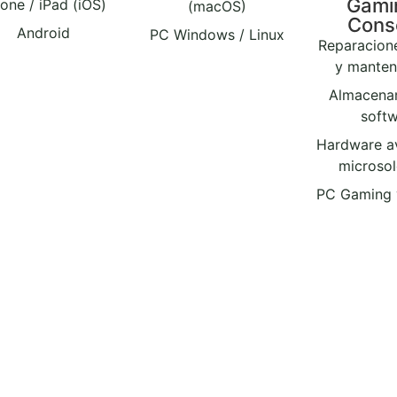
Gami
one / iPad (iOS)
(macOS)
Cons
Android
PC Windows / Linux
Reparacion
y manten
Almacena
soft
Hardware a
microso
PC Gaming 