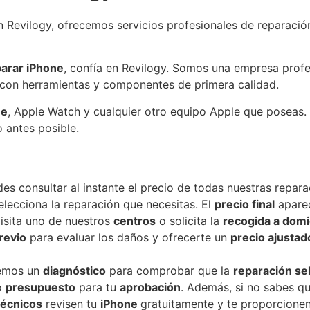
 Revilogy, ofrecemos servicios profesionales de reparaci
parar
iPhone
, confía en Revilogy. Somos una empresa profe
 con herramientas y componentes de primera calidad.
ne
, Apple Watch y cualquier otro equipo Apple que poseas.
o antes posible.
des consultar al instante el precio de todas nuestras repar
elecciona la reparación que necesitas. El
precio final
aparec
visita uno de nuestros
centros
o solicita la
recogida a domic
revio
para evaluar los daños y ofrecerte un
precio ajustad
aremos un
diagnóstico
para comprobar que la
reparación se
vo
presupuesto
para tu
aprobación
. Además, si no sabes qu
técnicos
revisen tu
iPhone
gratuitamente y te proporcione