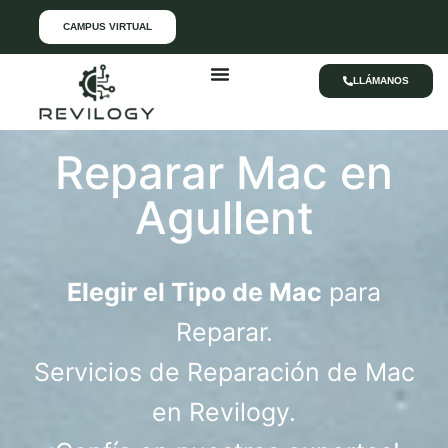
CAMPUS VIRTUAL
LLÁMANOS
Reparar Mac en
Agullent
Elegir el Tipo de Mac
para
Reparar.
Servicios de Reparación de Mac
en Revilogy.