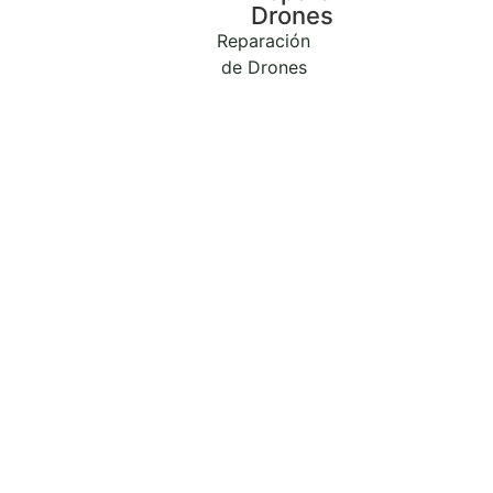
Drones
Reparación
de Drones
Reparar Mac en
Ayora
Elegir el Tipo de Mac
para
Reparar.
Servicios de Reparación de Mac
en Revilogy.