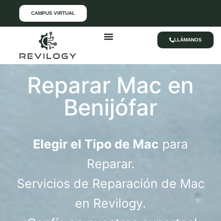
CAMPUS VIRTUAL
LLÁMANOS
Reparar Mac en
Benijófar
Elegir el Tipo de Mac
para
Reparar.
Servicios de Reparación de Mac
en Revilogy.