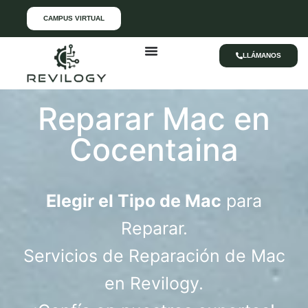
CAMPUS VIRTUAL
LLÁMANOS
Reparar Mac en
Cocentaina
Elegir el Tipo de Mac
para
Reparar.
Servicios de Reparación de Mac
en Revilogy.