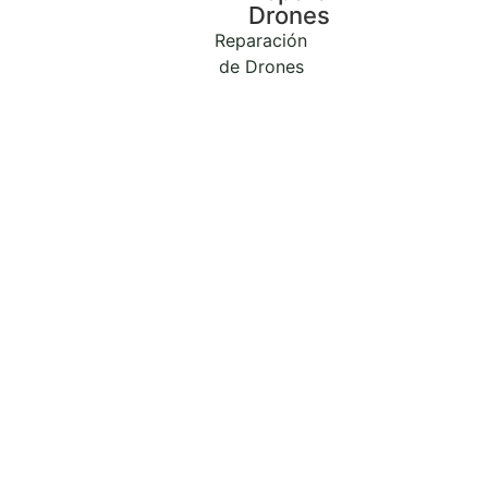
Drones
Reparación
de Drones
Reparar Mac en
Estubeny
Elegir el Tipo de Mac
para
Reparar.
Servicios de Reparación de Mac
en Revilogy.