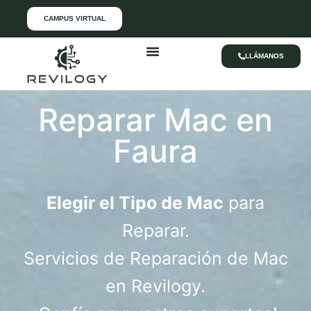
CAMPUS VIRTUAL
LLÁMANOS
Reparar Mac en
Faura
Elegir el Tipo de Mac
para
Reparar.
Servicios de Reparación de Mac
en Revilogy.