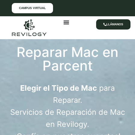
CAMPUS VIRTUAL
LLÁMANOS
Reparar Mac en
Parcent
Elegir el Tipo de Mac
para
Reparar.
Servicios de Reparación de Mac
en Revilogy.