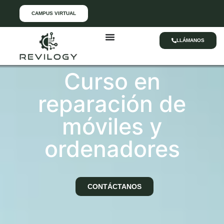
CAMPUS VIRTUAL
LLÁMANOS
Curso en
reparación de
móviles y
ordenadores
CONTÁCTANOS