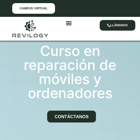
CAMPUS VIRTUAL
LLÁMANOS
Curso en
reparación de
móviles y
ordenadores
CONTÁCTANOS