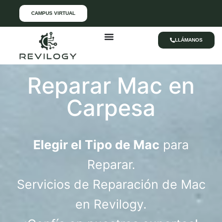
CAMPUS VIRTUAL
LLÁMANOS
Reparar Mac en
Carpesa
Elegir el Tipo de Mac
para
Reparar.
Servicios de Reparación de Mac
en Revilogy.