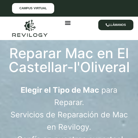
CAMPUS VIRTUAL
LLÁMANOS
Reparar Mac en El
Castellar-l'Oliveral
Elegir el Tipo de Mac
para
Reparar.
Servicios de Reparación de Mac
en Revilogy.