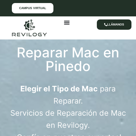
CAMPUS VIRTUAL
LLÁMANOS
Reparar Mac en
Pinedo
Elegir el Tipo de Mac
para
Reparar.
Servicios de Reparación de Mac
en Revilogy.