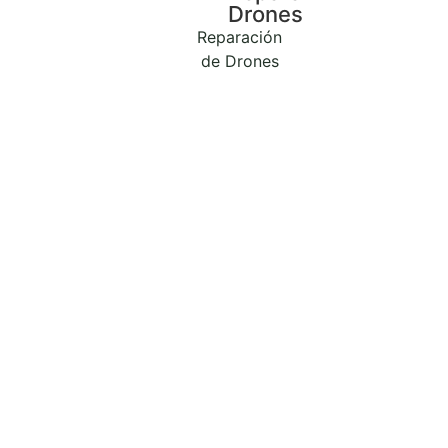
Drones
Reparación
de Drones
Reparar Mac en La
Creu del Grau
Elegir el Tipo de Mac
para
Reparar.
Servicios de Reparación de Mac
en Revilogy.