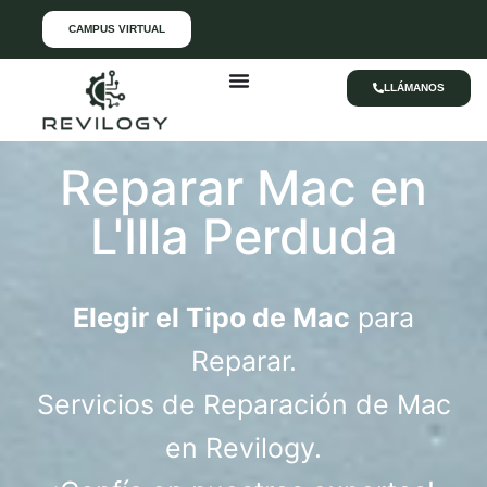
CAMPUS VIRTUAL
LLÁMANOS
Reparar Mac en
L'Illa Perduda
Elegir el Tipo de Mac
para
Reparar.
Servicios de Reparación de Mac
en Revilogy.