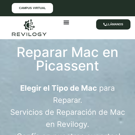
CAMPUS VIRTUAL
LLÁMANOS
Reparar Mac en
Picassent
Elegir el Tipo de Mac
para
Reparar.
Servicios de Reparación de Mac
en Revilogy.