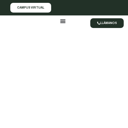
CAMPUS VIRTUAL
LLÁMANOS
Reparar Mac en
Silla
Elegir el Tipo de Mac
para
Reparar.
Servicios de Reparación de Mac
en Revilogy.
¡Confía en nuestros expertos!