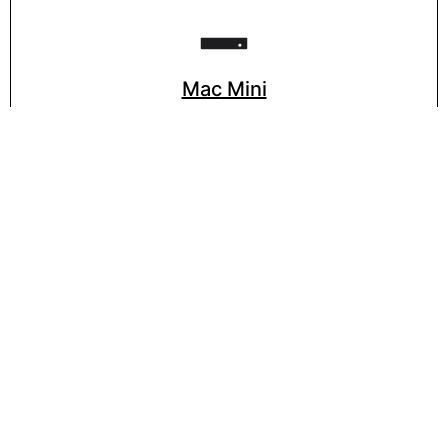
Mac Mini
Mac Pro
VISITA LA PÁGINA DE APPLE