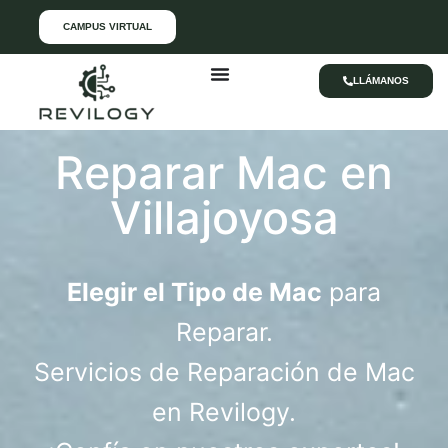
CAMPUS VIRTUAL
LLÁMANOS
Reparar Mac en
Villajoyosa
Elegir el Tipo de Mac
para
Reparar.
Servicios de Reparación de Mac
en Revilogy.